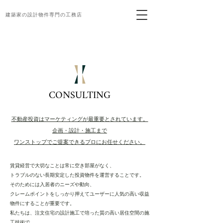
建築家の設計物件専門の工務店
CONSULTING
​不動産投資はマーケティングが最重要とされています。
​企画・設計・施工まで
ワンストップでご提案できるプロに
お任せください。
賃貸経営で大切なことは
常に空き部屋がなく、
トラブルのない長期安定した投資物件を運営することです。
そのためには入居者のニーズや動向、
クレームポイントをしっかり押えて
ユーザーに人気の高い収益
物件にすることが重要です。
私たちは、注文住宅の設計施工で培った質の高い居住空間の施
工技術で