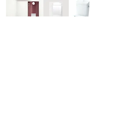
ユニットバス
洗面化粧台
トイレ
一般的な賃貸マンションに比べデザイン性の高い賃貸マ
ンションは人気物件として安定した運営が見込まれま
す。
※画像はすべてイメージです。実際の施工写真ではありません。
ご相談はこちらから。お気軽にご連絡ください。
お名前入力欄
メールアドレス入力欄