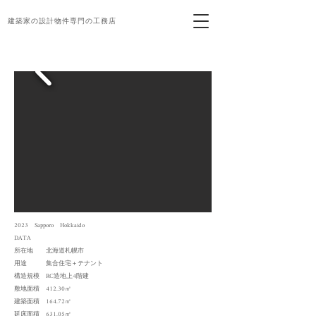
建築家の設計物件専門の工務店
2023 Sapporo Hokkaido
DATA
所在地 北海道札幌市
用途 集合住宅＋テナント
構造規模 RC造地上4
階建
敷地面積 412.30㎡
建築面積 1
64.72㎡
延床面積 631.05㎡