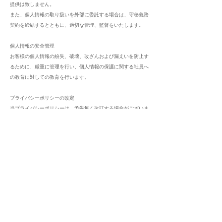
提供は致しません。
また、個人情報の取り扱いを外部に委託する場合は、守秘義務
契約を締結するとともに、適切な管理、監督をいたします。
個人情報の安全管理
お客様の個人情報の紛失、破壊、改ざんおよび漏えいを防止す
るために、厳重に管理を行い、個人情報の保護に関する社員へ
の教育に対しての教育を行います。
プライバシーポリシーの改定
当プライバシーポリシーは、
予告無く改訂する場合がございま
すのでご了承ください。改定した場合は、当ホームページにて
告知いたします。
© 2023 hokushow Co.,Ltd. All Rights Reserved.