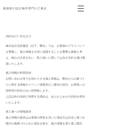
建築家の設計物件専門の工務店
PRIVACY POLICY
株式会社北匠建設（以下、弊社）では、お客様のプライバシー
を尊重し、個人情報を大切に保護することを重要な責務と考
え、細心の注意を払い、取り扱いに関しては次の方針を掲げ徹
底いたします。
個人情報の利用目的
お問い合わせ等でお預かりする個人情報は、弊社からの家づく
りに関する情報やイベント情報等のご案内の送付、お客様への
回答等の対応のみに利用致します。
上記以外の目的に利用する場合は、あらかじめその目的を明示
いたします。
第三者への情報提供
個人情報の提供はお客様の同意を頂いた場合又は法令に基づき
開示が義務づけられた場合を除き、個人情報を第三者に開示、